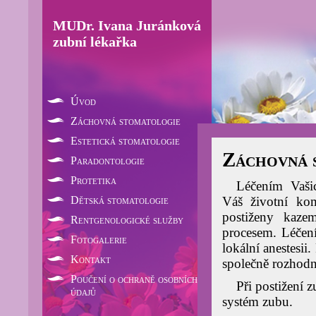
MUDr. Ivana Juránková
zubní lékařka
Úvod
Záchovná stomatologie
Estetická stomatologie
Záchovná 
Paradontologie
Protetika
Léčením Vaši
Dětská stomatologie
Váš životní kom
postiženy kaze
Rentgenologické služby
procesem. Léčení
Fotogalerie
lokální anestesii
Kontakt
společně rozhodn
Poučení o ochraně osobních
Při postižení 
údajů
systém zubu.