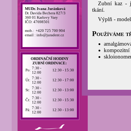
Zubní kaz - j
MUDr. Ivana Juránková
tkání.
Dr. Davida Bechera 827/3
360 01 Karlovy Vary
Výplň - modelu
IČO: 47698501
mob.: +420 725 700 904
Používáme tř
email : info@juradent.cz
amalgámová
kompozitní 
skloionomer
ORDINAČNÍ HODINY
ZUBNÍ ORDINACE:
7:30 -
Po:
12:30 - 15:30
12:00
7:30 -
Út:
12:30 - 17:00
12:00
7:30 -
St:
12:30 - 13:00
12:00
7:30 -
Čt:
12:30 - 15:30
12:00
7:30 -
Pá:
12:30 - 13:00
12:00